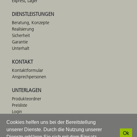
Express, Lager
DIENSTLEISTUNGEN
Beratung, Konzepte
Realisierung
Sicherheit
Garantie
Unterhalt
KONTAKT
Kontaktformular
Ansprechpersonen
UNTERLAGEN
Produkteordner
Preisliste
Login
HINNEN Spielplatzgeräte AG
T
+41 41 672 91 11
·
info@bimbo.ch