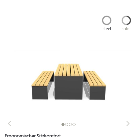
steel
color
Previous
Next
Ergonomischer Sitzkomfort.