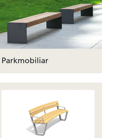
Parkmobiliar
Funktion und Form. Die Auswahl an
Aussenmobiliar reicht über Parkbänke und
Sitzlandschaften bis zu Sonnensegel und
Pavillons.