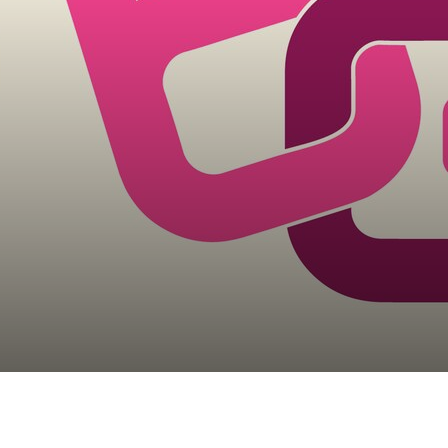
n – Megahit
r und Jugendliche