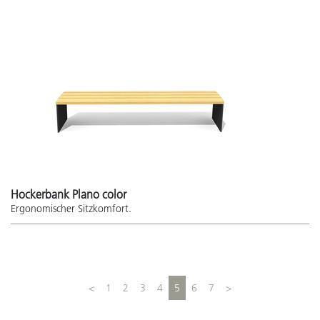
Hockerbank Plano color
Ergonomischer Sitzkomfort.
<
1
2
3
4
5
6
7
>