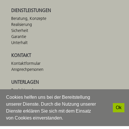
DIENSTLEISTUNGEN
Beratung, Konzepte
Realisierung
Sicherheit
Garantie
Unterhalt
KONTAKT
Kontaktformular
Ansprechpersonen
UNTERLAGEN
Produkteordner
Preisliste
Login
HINNEN Spielplatzgeräte AG
T
+41 41 672 91 11
·
info@bimbo.ch