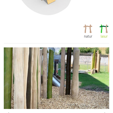
natur
lasur