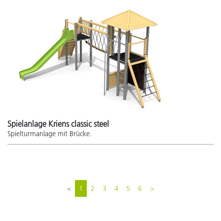
Spielanlage Kriens classic steel
Spielturmanlage mit Brücke.
<
1
2
3
4
5
6
>