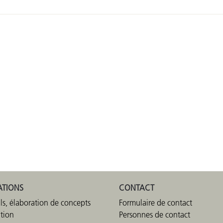
ATIONS
CONTACT
ls, élaboration de concepts
Formulaire de contact
ation
Personnes de contact